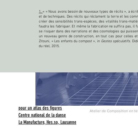
1.
« « Nous avons besoin de nouveaux types de récits », a écr
et de techniques. Des récits qui réclament la terre et les com
créer des sensibilités trans-espèces, des vitalités trans-matièr
faudra les fabriquer. Et même la fabrication ne suffira pas, il 
se risquer dans des narrations et des cosmologies qui puissent a
un nouveau genre de construction, en tout cas pour celles et
Zitouni, « Les enfants du compost », in
Gestes spéculatifs.
Didi
du réel, 2015.
pour un atlas des figures
Atelier de Composition en te
Centre national de la danse
La Manufacture, Hes.so, Lausanne