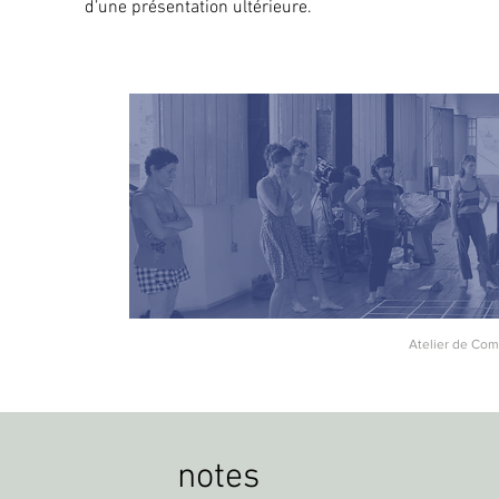
d’une présentation ultérieure.
Atelier de Com
notes
2. ...dans les champs de l'art vivant